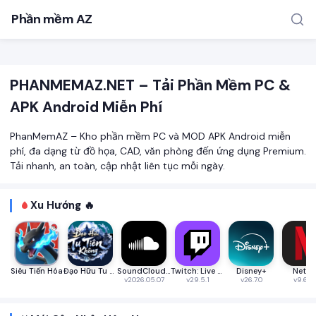
Phần mềm AZ
PHANMEMAZ.NET – Tải Phần Mềm PC &
APK Android Miễn Phí
PhanMemAZ – Kho phần mềm PC và MOD APK Android miễn
phí, đa dạng từ đồ họa, CAD, văn phòng đến ứng dụng Premium.
Tải nhanh, an toàn, cập nhật liên tục mỗi ngày.
TÌM KIẾM PHỔ BIẾN
MOD APK
Game offline
Ứng dụng miễn phí
Xu Hướng 🔥
Siêu Tiến Hóa
Đạo Hữu Tu Tiên Không
SoundCloud: The Music You Love
Twitch: Live Streaming
Disney+
Netfli
v2026.05.07
v29.5.1
v26.7.0
v9.63.1