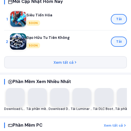
Mới Cập Nhật Hôm Nay
Siêu Tiến Hóa
1
Tải
SOON
Đạo Hữu Tu Tiên Không
2
Tải
SOON
Xem tất cả
Phần Mềm Xem Nhiều Nhất
Download Luminar AI 2023 v1.5.5 (10909) Full – ứng dụng AI chỉnh sửa ảnh
Tải phần mềm Microsoft Office 2019 Portable AZ Full – không cần cài đặt
Download DLC boot 2023 v4.3 Full – Bộ cứu hộ máy tính
Tải Luminar AI 2022 1.5.3 (10043) Full – chỉnh sửa ảnh trí tuệ nhân tạo
Tải DLC Boot 2023 v4.3 ISO Full – Công cụ cứu hộ máy tính
Phần Mềm PC
Xem tất cả