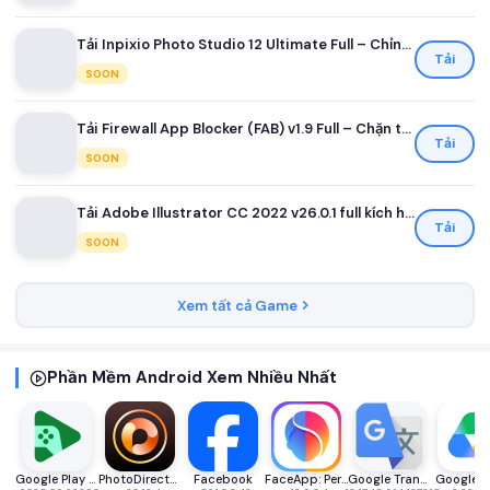
Tải Inpixio Photo Studio 12 Ultimate Full – Chỉnh sửa ảnh dễ dàng
Tải
SOON
Tải Firewall App Blocker (FAB) v1.9 Full – Chặn tường lửa
Tải
SOON
Tải Adobe Illustrator CC 2022 v26.0.1 full kích hoạt sẵn
Tải
SOON
Xem tất cả Game
Phần Mềm Android Xem Nhiều Nhất
Google Play Games
PhotoDirector: AI Photo Editor
Facebook
FaceApp: Perfect Face Editor
Google Translate
Google D