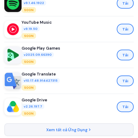
Tải
v9.1.46.1922
SOON
YouTube Music
Tải
v9.19.50
SOON
Google Play Games
Tải
v2025.09.66390
SOON
Google Translate
Tải
v10.17.48.914427315
SOON
Google Drive
Tải
v2.26.197.7
SOON
Xem tất cả Ứng Dụng