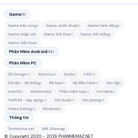
Game
(2)
Game bắn súng
Game chiến thuật
Game hành động
0
0
0
Game nhập vai
Game thể thao
Game thẻ tướng
1
0
1
Game Việt Hoá
0
Phần Mềm Android
(53)
Phần Mềm PC
3D Design
Antivirus
Audio
CAD
33
3
2
26
Dữ liệu - hệ thống
Đồ họa
Hệ điều hành
Học tập
6
45
16
2
macOS
Multimedia
Phần mềm hay
Portable
0
7
22
0
Thiết kế - Xây dựng
Thủ thuật
Văn phòng
35
16
18
Video Editing
Windows
16
9
Thông tin
Techfeone.net
XML Sitemap
© Copyright 2020 - 2026 PHANMEMAZ.NET