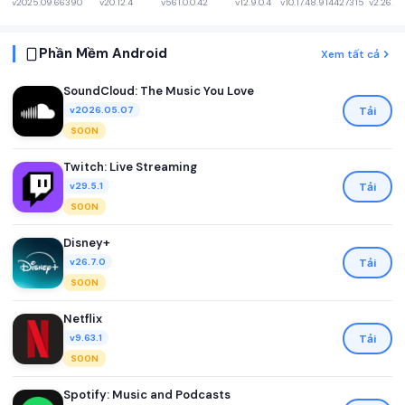
v2025.09.66390
v20.12.4
v561.0.0.42
v12.9.0.4
v10.17.48.914427315
v2.26.197
Phần Mềm Android
Xem tất cả
SoundCloud: The Music You Love
Tải
v2026.05.07
SOON
Twitch: Live Streaming
Tải
v29.5.1
SOON
Disney+
Tải
v26.7.0
SOON
Netflix
Tải
v9.63.1
SOON
Spotify: Music and Podcasts