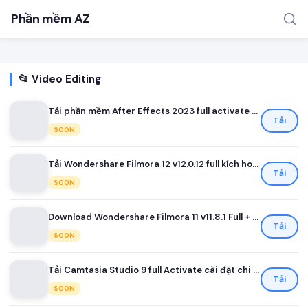
Phần mềm AZ
📂 Video Editing
Tải phần mềm After Effects 2023 full activate v23.3.0.53
Tải
SOON
Tải Wondershare Filmora 12 v12.0.12 full kích hoạt
TÌM KIẾM PHỔ BIẾN
Tải
SOON
MOD APK
Game offline
Ứng dụng miễn phí
Download Wondershare Filmora 11 v11.8.1 Full + cài đặt
Tải
SOON
Tải Camtasia Studio 9 full Activate cài đặt chi tiết
Tải
SOON