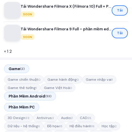
Tải Wondershare Filmora X (Filmora 10) Full + Portable
Tải
SOON
Tải Wondershare Filmora 9 Full – phần mềm edit video
Tải
SOON
«
1
2
Game
(2)
Game chiến thuật
Game hành động
Game nhập vai
0
0
1
Game thẻ tướng
Game Việt Hoá
1
0
Phần Mềm Android
(53)
Phần Mềm PC
3D Design
Antivirus
Audio
CAD
33
3
2
26
Dữ liệu - hệ thống
Đồ họa
Hệ điều hành
Học tập
6
45
16
2