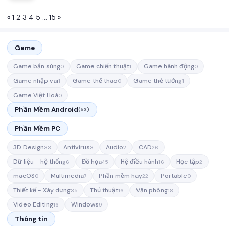
«
1
2
3
4
5
…
15
»
Game
Game bắn súng
Game chiến thuật
Game hành động
0
1
0
Game nhập vai
Game thể thao
Game thẻ tướng
1
0
1
Game Việt Hoá
0
Phần Mềm Android
(53)
Phần Mềm PC
3D Design
Antivirus
Audio
CAD
33
3
2
26
Dữ liệu - hệ thống
Đồ họa
Hệ điều hành
Học tập
6
45
16
2
macOS
Multimedia
Phần mềm hay
Portable
0
7
22
0
Thiết kế - Xây dựng
Thủ thuật
Văn phòng
35
16
18
Video Editing
Windows
16
9
Thông tin