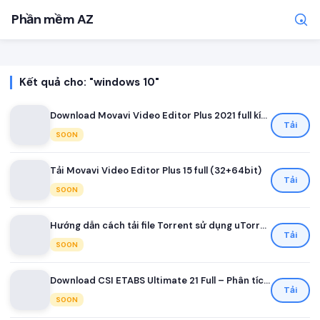
Phần mềm AZ
Kết quả cho: "windows 10"
Download Movavi Video Editor Plus 2021 full kích hoạt
Tải
SOON
Tải Movavi Video Editor Plus 15 full (32+64bit)
TÌM KIẾM PHỔ BIẾN
Tải
SOON
MOD APK
Game offline
Ứng dụng miễn phí
Hướng dẫn cách tải file Torrent sử dụng uTorrent
Tải
SOON
Download CSI ETABS Ultimate 21 Full – Phân tích, thiết kế kết cấu
Tải
SOON