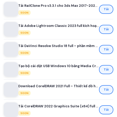
Tải RailClone Pro v3.3.1 cho 3ds Max 2017-2022 Full
Tải
SOON
Tải Adobe Lightroom Classic 2023 full kích hoạt sẵn
Tải
SOON
Tải DaVinci Resolve Studio 18 full – phần mềm edit video
Tải
SOON
Tạo bộ cài đặt USB Windows 10 bằng Media Creation Tool
Tải
SOON
Download CorelDRAW 2021 Full – Thiết kế đồ họa chuyên nghiệp
Tải
SOON
Tải CorelDRAW 2022 Graphics Suite (x64) full kích hoạt
Tải
SOON