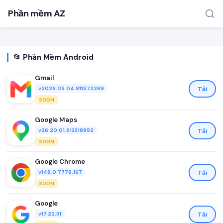
Phần mềm AZ
📂 Phần Mềm Android
Gmail
Tải
v2026.05.04.911572269
SOON
TÌM KIẾM PHỔ BIẾN
Google Maps
Tải
v26.20.01.913318892
MOD APK
Game offline
Ứng dụng miễn phí
SOON
Google Chrome
Tải
v148.0.7778.167
SOON
Google
Tải
v17.22.31