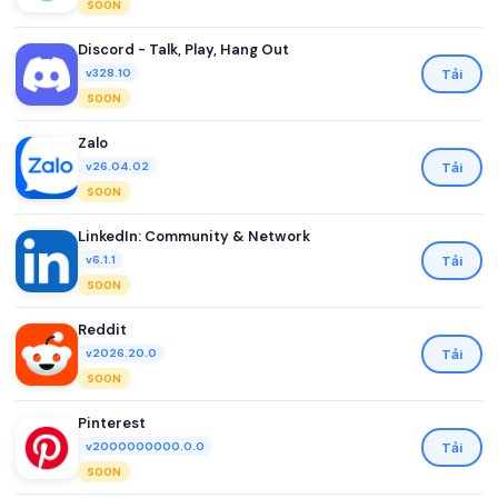
SOON
Discord - Talk, Play, Hang Out
Tải
v328.10
SOON
Zalo
Tải
v26.04.02
SOON
LinkedIn: Community & Network
Tải
v6.1.1
SOON
Reddit
Tải
v2026.20.0
SOON
Pinterest
Tải
v2000000000.0.0
SOON