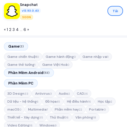
Snapchat
Tải
v13.93.0.43
SOON
«
1
2
3
4
…
6
»
Game
(2)
Game chiến thuật
Game hành động
Game nhập vai
0
0
1
Game thẻ tướng
Game Việt Hoá
1
0
Phần Mềm Android
(53)
Phần Mềm PC
3D Design
Antivirus
Audio
CAD
33
3
2
26
Dữ liệu - hệ thống
Đồ họa
Hệ điều hành
Học tập
6
45
16
2
macOS
Multimedia
Phần mềm hay
Portable
0
7
22
0
Thiết kế - Xây dựng
Thủ thuật
Văn phòng
35
16
18
Video Editing
Windows
16
9