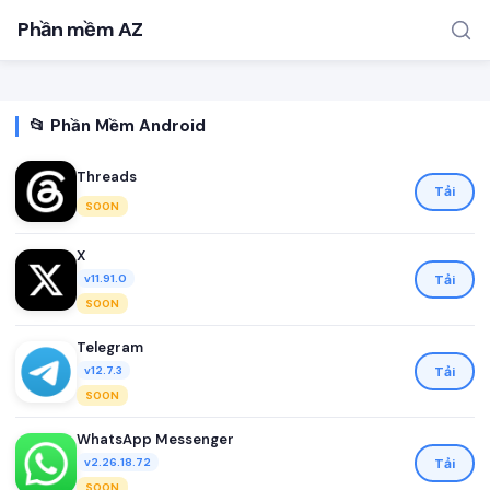
Phần mềm AZ
📂 Phần Mềm Android
Threads
Tải
SOON
X
TÌM KIẾM PHỔ BIẾN
Tải
v11.91.0
MOD APK
Game offline
Ứng dụng miễn phí
SOON
Telegram
Tải
v12.7.3
SOON
WhatsApp Messenger
Tải
v2.26.18.72
SOON