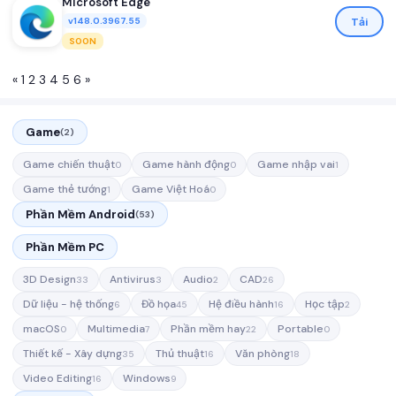
Microsoft Edge
Tải
v148.0.3967.55
SOON
«
1
2
3
4
5
6
»
Game
(2)
Game chiến thuật
Game hành động
Game nhập vai
0
0
1
Game thẻ tướng
Game Việt Hoá
1
0
Phần Mềm Android
(53)
Phần Mềm PC
3D Design
Antivirus
Audio
CAD
33
3
2
26
Dữ liệu - hệ thống
Đồ họa
Hệ điều hành
Học tập
6
45
16
2
macOS
Multimedia
Phần mềm hay
Portable
0
7
22
0
Thiết kế - Xây dựng
Thủ thuật
Văn phòng
35
16
18
Video Editing
Windows
16
9