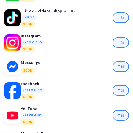
TikTok - Videos, Shop & LIVE
Tải
v45.2.3
SOON
Instagram
Tải
v430.0.0.19
SOON
Messenger
Tải
SOON
Facebook
Tải
v561.0.0.42
SOON
YouTube
Tải
v21.20.402
SOON